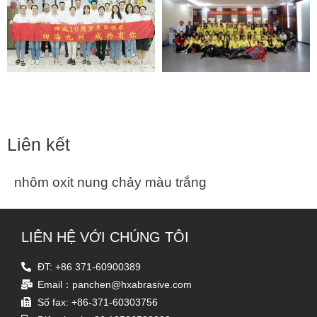
Liên kết
nhôm oxit nung chảy màu trắng
LIÊN HỆ VỚI CHÚNG TÔI
ĐT: +86 371-60900389
Email：panchen@hxabrasive.com
Số fax: +86-371-60303756