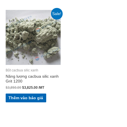
Sale!
Bột cacbua silic xanh
Năng lượng cacbua silic xanh
Grit 1200
$
3,850.00
$
3,825.00
/MT
Thêm vào báo giá