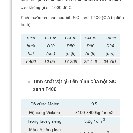
một SiC giòn nhân tạo có độ dẫn nhiệt cao và độ bền
cao không giảm 1000 độ C.
Kích thước hạt sạn của bột SiC xanh F400 (Giá trị điển
hình)
Kích
Giá trị
Giá trị
Giá trị
Giá trị
thước
D10
D50
D90
D94
hạt
(um)
(một)
(một)
(um)
F400
10.057
17.289
28.148
34.781
Tính chất vật lý điển hình của bột SiC
xanh F400
Độ cứng Mohs:
9.5
Độ cứng Vickers:
3100-3400kg / mm2
3
Trọng lượng riêng:
3,2g / cm
Mật độ hàng loạt
3