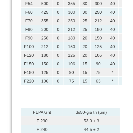
F54
500
0
355
30
300
40
250
F60
425
0
300
30
250
40
212
F70
355
0
250
25
212
40
180
F80
300
0
212
25
180
40
150
F90
250
0
180
20
150
40
125
F100
212
0
150
20
125
40
106
F120
180
0
125
20
106
40
90
F150
150
0
106
15
90
40
75
F180
125
0
90
15
75
*
63
F220
106
0
75
15
63
*
53
FEPA Grit
ds50-giá trị (μm)
F 230
53,0 ± 3
F 240
44,5 ± 2