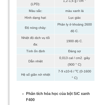
1,2-1,6 g / cm
(LPD):
Màu sắc:
màu xanh lá
Hình dạng hạt:
Lục giác
Phân ly ở khoảng 2600
Độ nóng chảy:
độ C.
Nhiệt độ dịch vụ tối
1900 độ C.
đa:
Tính ổn định
Đáng sợ
0,013 cal / cm2. giây
Dẫn nhiệt
(900 ° C)
7-9 x10-6 / ℃ (0-1600
Hệ số giãn nở nhiệt
° C)
Phân tích hóa học của bột SiC xanh
F400