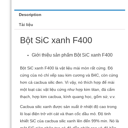
Description
Tài liệu
Bột SiC xanh F400
Giới thiệu sản phẩm Bột SiC xanh F400
Bột SiC xanh F400 là vật liệu mài mòn rất cứng.
Độ
cứng của nó chỉ xếp sau kim cương và B4C, còn cứng
hơn cả cacbua silic đen.
Vì vậy, nó thích hợp để mài
một loạt các vật liệu cứng như hợp kim titan, đá cẩm
thạch, hợp kim cacbua, kính quang học, gốm sứ, v.v.
Cacbua silic xanh được sản xuất ở nhiệt độ cao trong
lò loại điện trở với cát và than cốc dầu mỏ.
Độ tinh
khiết SiC của cacbua silic xanh lên đến 99% min.
Nó là