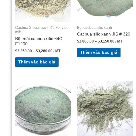
Cacbua Silicon xanh để xử lý bề
Bột cacbua silic xanh
mặt
Cacbua silic xanh JIS # 320
Bột mài cacbua silic 64C
$
2,800.00
–
$
3,150.00
/ MT
F1200
$
3,250.00
–
$
3,280.00
/ MT
Thêm vào báo giá
Thêm vào báo giá