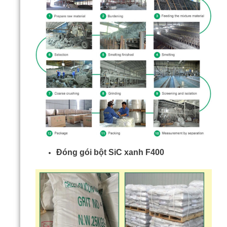
Đóng gói bột SiC xanh F400