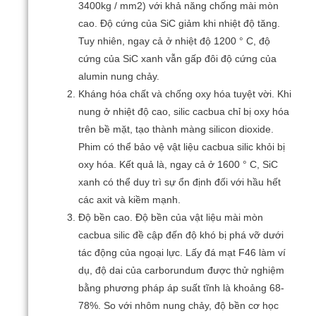
3400kg / mm2) với khả năng chống mài mòn
cao.
Độ cứng của SiC giảm khi nhiệt độ tăng.
Tuy nhiên, ngay cả ở nhiệt độ 1200 ° C, độ
cứng của SiC xanh vẫn gấp đôi độ cứng của
alumin nung chảy.
Kháng hóa chất và chống oxy hóa tuyệt vời.
Khi
nung ở nhiệt độ cao, silic cacbua chỉ bị oxy hóa
trên bề mặt, tạo thành màng silicon dioxide.
Phim có thể bảo vệ vật liệu cacbua silic khỏi bị
oxy hóa.
Kết quả là, ngay cả ở 1600 ° C, SiC
xanh có thể duy trì sự ổn định đối với hầu hết
các axit và kiềm mạnh.
Độ bền cao.
Độ bền của vật liệu mài mòn
cacbua silic đề cập đến độ khó bị phá vỡ dưới
tác động của ngoại lực.
Lấy đá mạt F46 làm ví
dụ, độ dai của carborundum được thử nghiệm
bằng phương pháp áp suất tĩnh là khoảng 68-
78%.
So với nhôm nung chảy, độ bền cơ học