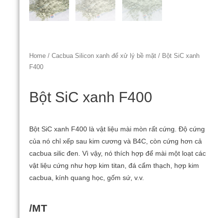
Home
/
Cacbua Silicon xanh để xử lý bề mặt
/ Bột SiC xanh
F400
Bột SiC xanh F400
Bột SiC xanh F400 là vật liệu mài mòn rất cứng.
Độ cứng
của nó chỉ xếp sau kim cương và B4C, còn cứng hơn cả
cacbua silic đen.
Vì vậy, nó thích hợp để mài một loạt các
vật liệu cứng như hợp kim titan, đá cẩm thạch, hợp kim
cacbua, kính quang học, gốm sứ, v.v.
/MT