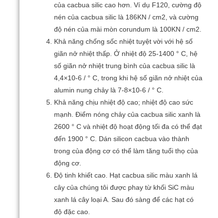
của cacbua silic cao hơn.
Ví dụ F120, cường độ
nén của cacbua silic là 186KN / cm2, và cường
độ nén của mài mòn corundum là 100KN / cm2.
Khả năng chống sốc nhiệt tuyệt vời với hệ số
giãn nở nhiệt thấp.
Ở nhiệt độ 25-1400 ° C, hệ
số giãn nở nhiệt trung bình của cacbua silic là
4,4×10-6 / ° C, trong khi hệ số giãn nở nhiệt của
alumin nung chảy là 7-8×10-6 / ° C.
Khả năng chịu nhiệt độ cao;
nhiệt độ cao sức
mạnh.
Điểm nóng chảy của cacbua silic xanh là
2600 ° C và nhiệt độ hoạt động tối đa có thể đạt
đến 1900 ° C.
Dán silicon cacbua vào thành
trong của động cơ có thể làm tăng tuổi thọ của
động cơ.
Độ tinh khiết cao.
Hạt cacbua silic màu xanh lá
cây của chúng tôi được phay từ khối SiC màu
xanh lá cây loại A.
Sau đó sàng để các hạt có
độ đặc cao.