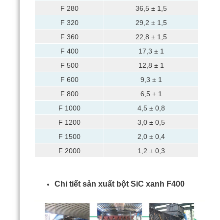
F 280
36,5 ± 1,5
F 320
29,2 ± 1,5
F 360
22,8 ± 1,5
F 400
17,3 ± 1
F 500
12,8 ± 1
F 600
9,3 ± 1
F 800
6,5 ± 1
F 1000
4,5 ± 0,8
F 1200
3,0 ± 0,5
F 1500
2,0 ± 0,4
F 2000
1,2 ± 0,3
Chi tiết sản xuất bột SiC xanh F400