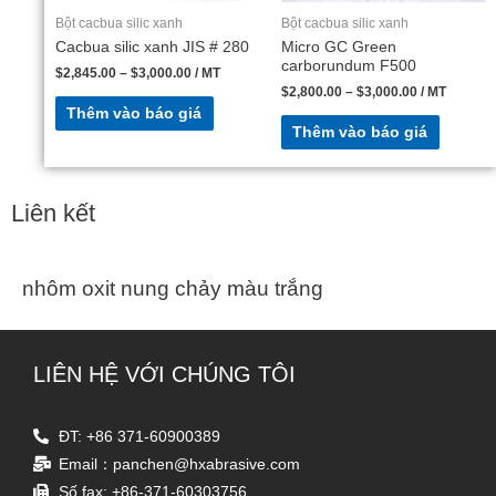
Bột cacbua silic xanh
Bột cacbua silic xanh
Cacbua silic xanh JIS # 280
Micro GC Green
carborundum F500
$
2,845.00
–
$
3,000.00
/ MT
$
2,800.00
–
$
3,000.00
/ MT
Thêm vào báo giá
Thêm vào báo giá
Liên kết
nhôm oxit nung chảy màu trắng
LIÊN HỆ VỚI CHÚNG TÔI
ĐT: +86 371-60900389
Email：panchen@hxabrasive.com
Số fax: +86-371-60303756