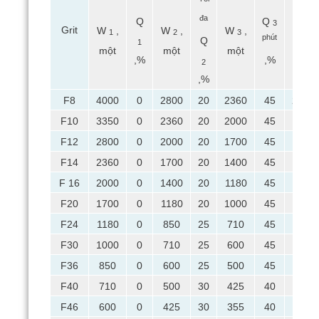
đa
Q
Q
3
Grit
W
,
W
,
W
,
W
,
1
2
3
4
phút
Q
1
một
một
một
một
,%
,%
2
,%
F8
4000
0
2800
20
2360
45
2000
F10
3350
0
2360
20
2000
45
1700
F12
2800
0
2000
20
1700
45
1400
F14
2360
0
1700
20
1400
45
1180
F 16
2000
0
1400
20
1180
45
1000
F20
1700
0
1180
20
1000
45
850
F24
1180
0
850
25
710
45
600
F30
1000
0
710
25
600
45
500
F36
850
0
600
25
500
45
425
F40
710
0
500
30
425
40
355
F46
600
0
425
30
355
40
300