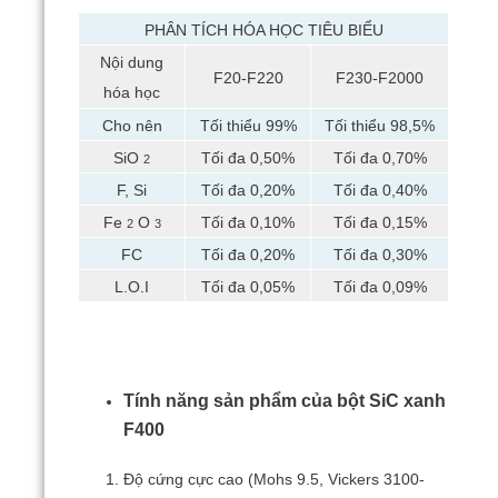
PHÂN TÍCH HÓA HỌC TIÊU BIỂU
Nội dung
F20-F220
F230-F2000
hóa học
Cho nên
Tối thiểu 99%
Tối thiểu 98,5%
SiO
Tối đa 0,50%
Tối đa 0,70%
2
F, Si
Tối đa 0,20%
Tối đa 0,40%
Fe
O
Tối đa 0,10%
Tối đa 0,15%
2
3
FC
Tối đa 0,20%
Tối đa 0,30%
L.O.I
Tối đa 0,05%
Tối đa 0,09%
Tính năng sản phẩm của bột SiC xanh
F400
Độ cứng cực cao (Mohs 9.5, Vickers 3100-